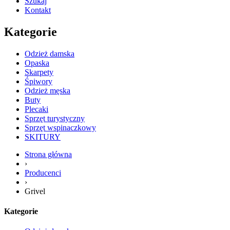
Szukaj
Kontakt
Kategorie
Odzież damska
Opaska
Skarpety
Śpiwory
Odzież męska
Buty
Plecaki
Sprzęt turystyczny
Sprzęt wspinaczkowy
SKITURY
Strona główna
›
Producenci
›
Grivel
Kategorie