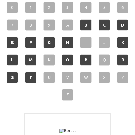
0
1
2
3
4
5
6
7
8
9
A
B
C
D
E
F
G
H
I
J
K
L
M
N
O
P
Q
R
S
T
U
V
W
X
Y
Z