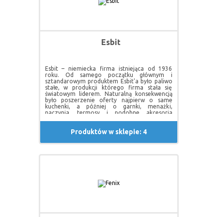
Esbit
Esbit – niemiecka firma istniejąca od 1936
roku. Od samego początku głównym i
sztandarowym produktem Esbit'a było paliwo
stałe, w produkcji którego firma stała się
światowym liderem. Naturalną konsekwencją
było poszerzenie oferty najpierw o same
kuchenki, a później o garnki, menażki,
naczynia, termosy i podobne akcesoria
biwakowe.
Produktów w sklepie: 4