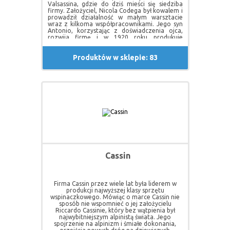
Valsassina, gdzie do dziś mieści się siedziba
firmy. Założyciel, Nicola Codega był kowalem i
prowadził działalność w małym warsztacie
wraz z kilkoma współpracownikami. Jego syn
Antonio, korzystając z doświadczenia ojca,
rozwija firmę i w 1920 roku produkuje
pierwsze czekany na zamówienie wojska.
Ważnym wydarzeniem w historii rozwoju
Produktów w sklepie: 83
C.A.M.P. jest spotkanie ze znanym na całym
świecie alpinistą Riccardo Cassinem, który
namawia do rozpoczęcia produkcji
karabinków i kości. Charyzma tej postaci
powoduje, że właściciele decydują się na
rozwój produkcji sprzętu wspinaczkowego.
Następne lata to dla firmy C.A.M.P. okres
wysokiej specjalizacji w zakresie produkcji
sprzętu wspinaczkowego. Dzięki współpracy z
najlepszymi alpinistami świata (bracia Lowe,
Renato Casarotto, Jerzy Kukuczka, Patrick
Gabarrou) powstają kultowe produkty takie
jak: Tri-camy, pierwsze czekany i raki do lodu.
Współpraca z wybitnym alpinistą francuskim
Patrickiem Berhaultem stała się iskrą do
Cassin
tworzenia ultralekkich produktów.
Zmniejszenie wagi wyposażenia oznaczało
nowe podejście do alpinizmu. Dzisiaj C.A.M.P.
oferuje całą serię super lekkich produktów np.
Firma Cassin przez wiele lat była liderem w
nowy karabinek Nanowire (28 gram), czekan
produkcji najwyższej klasy sprzętu
Corsa (205 gram), raki XLC 390 (390
wspinaczkowego. Mówiąc o marce Cassin nie
gram),uprząż Alp95 (95 gram), kask Speed (215
sposób nie wspomnieć o jej założycielu
gram).
Riccardo Cassinie, który bez wątpienia był
Pod koniec lat 90. firma C.A.M.P. kupiła markę
najwybitniejszym alpinistą świata. Jego
Cassin i otworzyła nową siedzibę w pobliżu
spojrzenie na alpinizm i śmiałe dokonania,
Boulder (Colorado), wzmacniając swoją