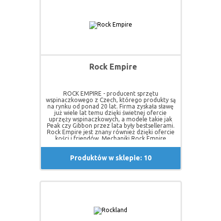
Rock Empire
ROCK EMPIRE - producent sprzętu
wspinaczkowego z Czech, którego produkty są
na rynku od ponad 20 lat. Firma zyskała sławę
już wiele lat temu dzięki świetnej ofercie
uprzęży wspinaczkowych, a modele takie jak
Peak czy Gibbon przez lata były bestsellerami.
Rock Empire jest znany również dzięki ofercie
kości i friendów. Mechaniki Rock Empire
weszły juz dawno do standardowego
wyposażenia, tych którzy wspinają się poza
Produktów w sklepie: 10
"obitymi" drogami. Poza produktami dla
wspinaczki i alpinizmu Rock Empire posiada
dużą ofertę sprzętu stosowanego do pracy na
wysokości. Również w tej dziedzinie
najbardziej rozpoznawalne na naszym rynku
są uprzęże Skill Uni i Skill Belt. Ich jakość i
trwałość potwierdzają wszyscy użytkownicy -
strażacy, wojsko i pracownicy firm
wysokościowych. Obecnie produkty Rock
Empire znane są na wszystkich kontynentach i