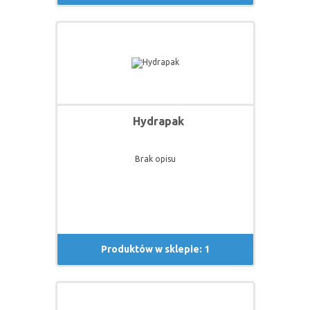
pomysły, najnowsze, innowacyjne technologie,
wciąż jednak oparte na doświadczeniach
traperów z Kolumbii Brytyjskiej, wsparte
opiniami klientów i entuzjastów outdooru.
Dzięki temu cieszą się ogromnym
powodzeniem i zaufaniem nie tylko na rynku
amerykańskim. Produkty GSI Outdoor można
znaleźć niemal wszędzie – w Europie, Azji czy
Australii. Czyli wszędzie tam, gdzie
szczególnie liczy się niezawodność i
innowacyjność – po prostu bardzo dobry
produkt.
Hydrapak
Brak opisu
Produktów w sklepie: 1