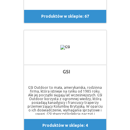
Produktów w sklepie: 67
GSI
GSI Outdoor to mała, amerykańska, rodzinna
firma, która istnieje na rynku od 1985 roku.
Ale jej początki sięgają lat wcześniejszych. GSI
Outdoor korzysta z ogromnej wiedzy, którą
posiadają kanadyjscy i francuscy traperzy
przemierzający Kolumbię Brytyjską. W oparciu
o ich doświadczenie, wymagania sprzętowe i
uwagi, GSI stworzył kolekcję naczyń i
akcesoriów „na ognisko”. Od tego czasu firma
bardzo się rozwinęła. Don, Ian i Kathy Scott
Produktów w sklepie: 4
przenieśli siedzibę z San Diego do Spokane w
stanie Waszyngton. Postawili na nowatorskie