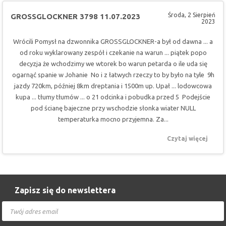
Środa, 2 Sierpień
GROSSGLOCKNER 3798 11.07.2023
2023
Wrócili Pomysł na dzwonnika GROSSGLOCKNER-a był od dawna ... a
od roku wyklarowany zespół i czekanie na warun ... piątek popo
decyzja że wchodzimy we wtorek bo warun petarda o ile uda się
ogarnąć spanie w Johanie No i z łatwych rzeczy to by było na tyle 9h
jazdy 720km, później 8km dreptania i 1500m up. Upał ... lodowcowa
kupa ... tłumy tłumów ... o 21 odcinka i pobudka przed 5 Podejście
pod ścianę bajeczne przy wschodzie słonka wiater NULL
temperaturka mocno przyjemna. Za...
Czytaj więcej
Zapisz się do newslettera