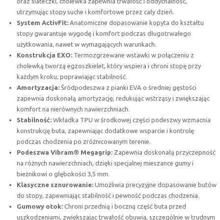
oraz siateczki, cholewka zapewnia trwałość i oddychalność,
utrzymując stopy suche i komfortowe przez cały dzień.
System ActivFit:
Anatomiczne dopasowanie kopyta do kształtu
stopy gwarantuje wygodę i komfort podczas długotrwałego
użytkowania, nawet w wymagających warunkach.
Konstrukcja EXO:
Termozgrzewane wstawki w połączeniu z
cholewką tworzą egzoszkielet, który wspiera i chroni stopę przy
każdym kroku, poprawiając stabilność.
Amortyzacja:
Śródpodeszwa z pianki EVA o średniej gęstości
zapewnia doskonałą amortyzację, redukując wstrząsy i zwiększając
komfort na nierównych nawierzchniach.
Stabilność:
Wkładka TPU w środkowej części podeszwy wzmacnia
konstrukcję buta, zapewniając dodatkowe wsparcie i kontrolę
podczas chodzenia po zróżnicowanym terenie.
Podeszwa Vibram® Megagrip:
Zapewnia doskonałą przyczepność
na różnych nawierzchniach, dzięki specjalnej mieszance gumy i
bieżnikowi o głębokości 3,5 mm.
Klasyczne sznurowanie:
Umożliwia precyzyjne dopasowanie butów
do stopy, zapewniając stabilność i pewność podczas chodzenia.
Gumowy otok:
Chroni przednią i boczną część buta przed
uszkodzeniami, zwiększając trwałość obuwia, szczególnie w trudnym