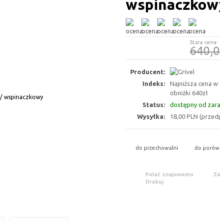
wspinaczkow
Stara cena:
640,
Producent:
Indeks:
Najniższa cena w
obniżki 640zł
Status:
dostępny od zar
Wysyłka:
18,00 PLN (przedp
do przechowalni
do porów
Poleć znajomemu
Za
Drukuj