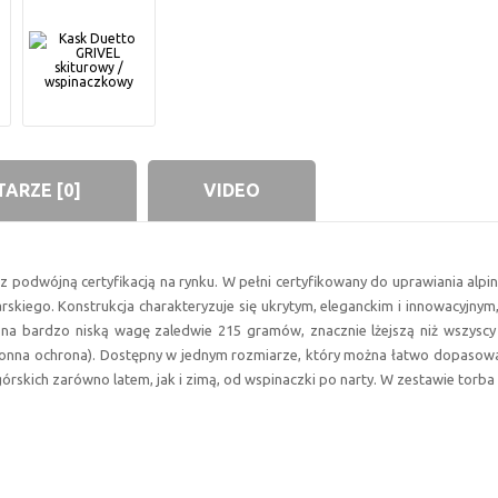
ARZE [0]
VIDEO
k z podwójną certyfikacją na rynku. W pełni certyfikowany do uprawiania alp
arskiego. Konstrukcja charakteryzuje się ukrytym, eleganckim i innowacyjnym
na bardzo niską wagę zaledwie 215 gramów, znacznie lżejszą niż wszyscy
ronna ochrona). Dostępny w jednym rozmiarze, który można łatwo dopasować
órskich zarówno latem, jak i zimą, od wspinaczki po narty. W zestawie torb