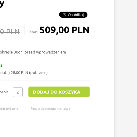
y
509,00 PLN
00 PLN
Cena:
 okresie 30dni przed wprowadzeniem
az
łata) 28,00 PLN (pobranie)
DODAJ DO KOSZYKA
nania
daj pytanie
Powiadomienia mailowe