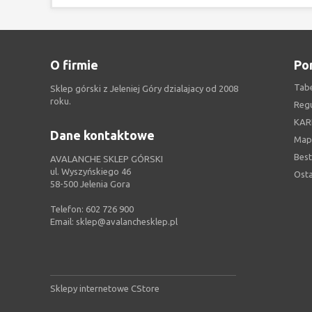
O firmie
Po
Tab
Sklep górski z Jeleniej Góry dzialajacy od 2008
roku.
Reg
KAR
Dane kontaktowe
Map
Best
AVALANCHE SKLEP GÓRSKI
ul. Wyszyńskiego 46
Ost
58-500 Jelenia Gora
Telefon: 602 726 900
Email:
sklep@avalanchesklep.pl
Sklepy internetowe CStore